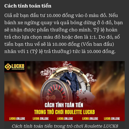
Cách tính toán tiền
Giả sử bạn đầu tư 10.000 đồng vào ô màu đỏ. Nếu
bánh xe ngừng quay và quả bóng dừng ở ô đỏ, bạn
sẽ nhận được phần thưởng cho mình. Tỷ lệ hoàn
trả cho lựa chọn màu đỏ hoặc đen là 1:1. Do đó, số
tiền bạn thu về sẽ là 10.000 đồng (Vốn ban đầu)
nhân với 1 (Tỷ lệ trả thưởng) tức là 10.000 đồng.
Cách tính toán tiền trong trò chơi Roulette LUCK8