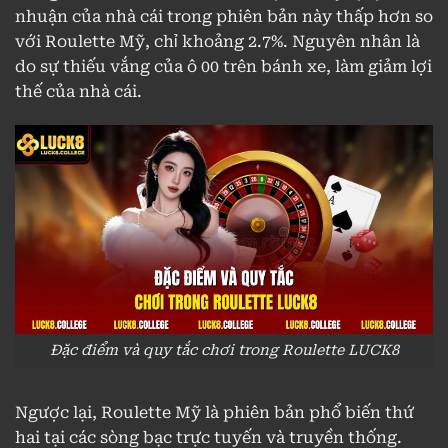
nhuận của nhà cái trong phiên bản này thấp hơn so
với Roulette Mỹ, chỉ khoảng 2.7%. Nguyên nhân là
do sự thiếu vắng của ô 00 trên bánh xe, làm giảm lợi
thế của nhà cái.
Đặc điểm và quy tắc chơi trong Roulette LUCK8
Ngược lại, Roulette Mỹ là phiên bản phổ biến thứ
hai tại các sòng bạc trực tuyến và truyền thống.