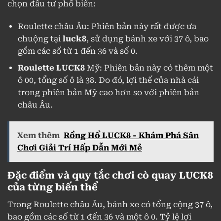
chọn đầu tư phổ biến:
Roulette châu Âu: Phiên bản này rất được ưa
chuộng tại
luck8
, sử dụng bánh xe với 37 ô, bao
gồm các số từ 1 đến 36 và số 0.
Roulette LUCK8
Mỹ: Phiên bản này có thêm một
ô 00, tổng số ô là 38. Do đó, lợi thế của nhà cái
trong phiên bản Mỹ cao hơn so với phiên bản
châu Âu.
Xem thêm
Rồng Hổ LUCK8 - Khám Phá Sân
Chơi Giải Trí Hấp Dẫn Mới Mẻ
Đặc điểm và quy tắc chơi cò quay LUCK8
của từng biến thể
Trong Roulette châu Âu, bánh xe có tổng cộng 37 ô,
bao gồm các số từ 1 đến 36 và một ô 0. Tỷ lệ lợi