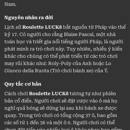
Nam.
Nguyên nhân ra đời
Lịch sử
Roulette LUCK8
bắt nguồn từ Pháp vào thế
kỷ 17. Có người cho rằng Blaise Pascal, một nhà
toán học và triết gia nổi tiếng người Pháp, là người
phát minh ra trò chơi này. Tuy nhiên, nhiều ý kiến
khác cho chùng có thể phát triển từ các trò chơi
may rủi khác như: Roly-Poly của Anh hoặc Lo
Giuoco della Ruota (Trò chơi bánh xe) của Ý.
Quy tắc cơ bản
Cách chơi
Roulette LUCK8
tương tự như phiên
bản cổ điển. Người chơi sẽ đặt cược vào ô mà họ
nghĩ quả bóng sẽ dừng lại sau khi bánh xe được
quay. Trong trò chơi có tổng cộng 37 ô, bao gồm
các số từ 1 đến 36 và một ô 0. Người chơi có thể
chọn đặt tiền vào nhiều loại ô khác nhau bao gồm: