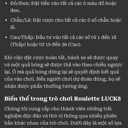
Đỏ/Đen: Đặt tiền vào tất cả các ô màu đỏ hoặc
đen.
Chẵn/Lẻ: Đặt cược cho tất cả các ô số chẵn hoặc
lẻ.
Cao/Thấp: Đầu tư vào tất cả các số từ 1 đến 18
(Thấp) hoặc từ 19 đến 36 (Cao).
Khi việc đặt cược hoàn tất, bánh xe sẽ được quay
và một quả bóng sẽ được thả vào theo chiều ngược
lại. Ô mà quả bóng dừng lại sẽ quyết định kết quả
của ván chơi. Nếu người chơi dự đoán đúng, họ sẽ
nhận được phần thưởng tương ứng.
Biến thể trong trò chơi Roulette LUCK8
Chúng tôi cung cấp cho thành viên những trải
nghiệm độc đáo và thú vị thông qua nhiều phiên
bản khác nhau của trò chơi. Dưới đây là một số lựa