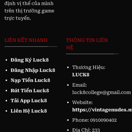
định vị thế của mình
trên thị trường game
trực tuyến.
LIÊN KẾT NHANH
THÔNG TIN LIÊN
HỆ
Đăng Ký Luck8
Thương Hiệu:
Đăng Nhập Luck8
LUCK8
Nạp Tiền Luck8
Email:
Rút Tiền Luck8
luck8college@gmail.com
Tải App Luck8
Website:
https://vintagenudes.
Liên Hệ Luck8
Phone: 0910090402
Địa Chỉ: 233