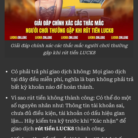
Giải đáp chính xác các thắc mắc người chơi thường
gặp khi rút tiền LUCK8
Có phải trả phí giao dịch không: Mọi giao dịch
tại đây đều miễn phí, nghĩa là bạn không phải trả
bất kỳ khoản nào để hoàn thành.
Vì sao rút tiền không thành công: Có thể do một
số nguyên nhân như: Thông tin tài khoản sai,
chưa đủ điều kiện, tài khoản có dấu hiệu gian
lận… Hãy kiểm tra kỹ trước khi “Xác nhận” để
giao dịch
rút tiền LUCK8
thành công.