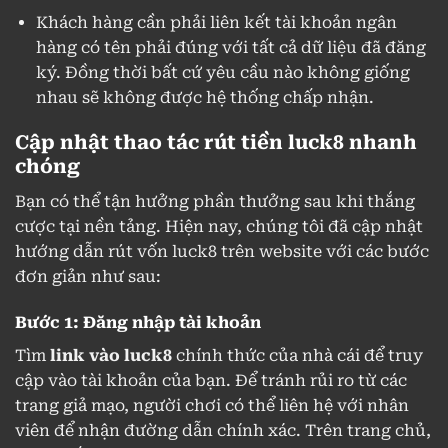
Khách hàng cần phải liên kết tài khoản ngân
hàng có tên phải đúng với tất cả dữ liệu đã đăng
ký. Đồng thời bất cứ yêu cầu nào không giống
nhau sẽ không được hệ thống chấp nhận.
Cập nhật thao tác rút tiền luck8 nhanh
chóng
Bạn có thể tận hưởng phần thưởng sau khi thắng
cược tại nền tảng. Hiện nay, chúng tôi đã cập nhật
hướng dẫn rút vốn luck8 trên website với các bước
đơn giản như sau:
Bước 1: Đăng nhập tài khoản
Tìm
link vào luck8
chính thức của nhà cái để truy
cập vào tài khoản của bạn. Để tránh rủi ro từ các
trang giả mạo, người chơi có thể liên hệ với nhân
viên để nhận đường dẫn chính xác. Trên trang chủ,