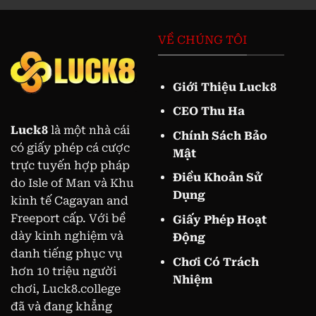
VỀ CHÚNG TÔI
Giới Thiệu Luck8
CEO Thu Ha
Luck8
là một nhà cái
Chính Sách Bảo
có giấy phép cá cược
Mật
trực tuyến hợp pháp
Điều Khoản Sử
do Isle of Man và Khu
Dụng
kinh tế Cagayan and
Freeport cấp. Với bề
Giấy Phép Hoạt
dày kinh nghiệm và
Động
danh tiếng phục vụ
Chơi Có Trách
hơn 10 triệu người
Nhiệm
chơi, Luck8.college
đã và đang khẳng