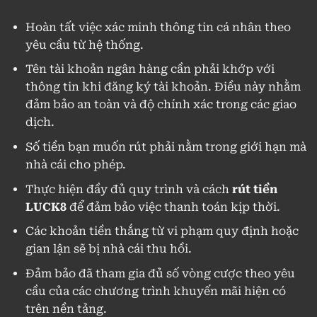
Hoàn tất việc xác minh thông tin cá nhân theo
yêu cầu từ hệ thống.
Tên tài khoản ngân hàng cần phải khớp với
thông tin khi đăng ký tài khoản. Điều này nhằm
đảm bảo an toàn và độ chính xác trong các giao
dịch.
Số tiền bạn muốn rút phải nằm trong giới hạn mà
nhà cái cho phép.
Thực hiện đầy đủ quy trình và cách
rút tiền
LUCK8
để đảm bảo việc thanh toán kịp thời.
Các khoản tiền thắng từ vi phạm quy định hoặc
gian lận sẽ bị nhà cái thu hồi.
Đảm bảo đã tham gia đủ số vòng cược theo yêu
cầu của các chương trình khuyến mãi hiện có
trên nền tảng.