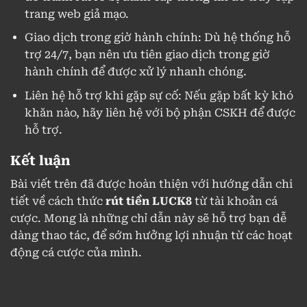
trang web giả mạo.
Giao dịch trong giờ hành chính: Dù hệ thống hỗ
trợ 24/7, bạn nên ưu tiên giao dịch trong giờ
hành chính để được xử lý nhanh chóng.
Liên hệ hỗ trợ khi gặp sự cố: Nếu gặp bất kỳ khó
khăn nào, hãy liên hệ với bộ phận CSKH để được
hỗ trợ.
Kết luận
Bài viết trên đã được hoàn thiện với hướng dẫn chi
tiết về cách thức
rút tiền LUCK8
từ tài khoản cá
cược. Mong là những chỉ dẫn này sẽ hỗ trợ bạn dễ
dàng thao tác, để sớm hưởng lợi nhuận từ các hoạt
động cá cược của mình.