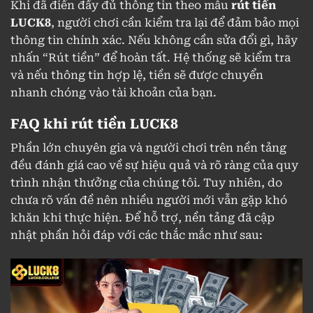
Khi đã điền đầy đủ thông tin theo mẫu
rút tiền
LUCK8
, người chơi cần kiểm tra lại để đảm bảo mọi
thông tin chính xác. Nếu không cần sửa đổi gì, hãy
nhấn “Rút tiền” để hoàn tất. Hệ thống sẽ kiểm tra
và nếu thông tin hợp lệ, tiền sẽ được chuyển
nhanh chóng vào tài khoản của bạn.
FAQ khi rút tiền LUCK8
Phần lớn chuyên gia và người chơi trên nền tảng
đều đánh giá cao về sự hiệu quả và rõ ràng của quy
trình nhận thưởng của chúng tôi. Tuy nhiên, do
chưa rõ vấn đề nên nhiều người mới vẫn gặp khó
khăn khi thực hiện. Để hỗ trợ, nền tảng đã cập
nhật phần hỏi đáp với các thắc mắc như sau: