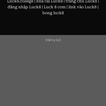
Luck8.college | nhà cái Luck8 | trang chủ Luck8 |
đăng nhập Luck8 | Luck 8 com | link vào Luck8 |
bong luck8
B💎luck8