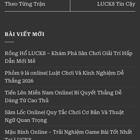
Theo Từng Trận
LUCK8 Tin Cậy
BÀI VIẾT MỚI
Rồng Hổ LUCK8 – Khám Phá Sân Chơi Giải Trí Hấp
Dẫn Mới Mẻ
Phỏm 9 lá online| Luật Chơi Và Kinh Nghiệm Dễ
Thắng 2026
Tiến Lên Miền Nam Online| Bí Quyết Thắng Dễ
Dàng Từ Cao Thủ
Sâm Lốc Online| Quy Tắc Chơi Cơ Bản Và Thuật
Ngữ Quan Trọng
Mậu Binh Online – Trải Nghiệm Game Bài Tốt Nhất
Tại LUCK8