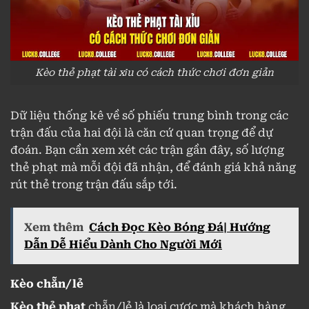
Kèo thẻ phạt tài xỉu có cách thức chơi đơn giản
Dữ liệu thống kê về số phiếu trung bình trong các
trận đấu của hai đội là căn cứ quan trọng để dự
đoán. Bạn cần xem xét các trận gần đây, số lượng
thẻ phạt mà mỗi đội đã nhận, để đánh giá khả năng
rút thẻ trong trận đấu sắp tới.
Xem thêm
Cách Đọc Kèo Bóng Đá| Hướng
Dẫn Dễ Hiểu Dành Cho Người Mới
Kèo chẵn/lẻ
Kèo thẻ phạt
chẵn/lẻ là loại cược mà khách hàng