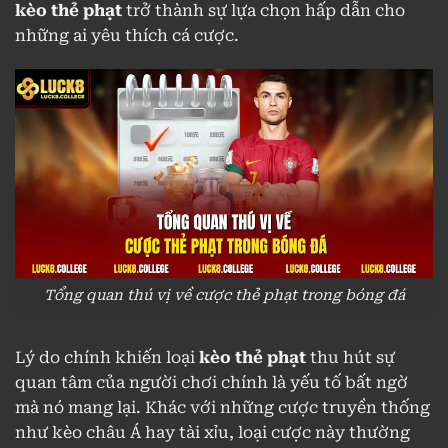
kèo thẻ phạt
trở thành sự lựa chọn hấp dẫn cho
những ai yêu thích cá cược.
Tổng quan thú vị về cược thẻ phạt trong bóng đá
Lý do chính khiến loại
kèo thẻ phạt
thu hút sự
quan tâm của người chơi chính là yếu tố bất ngờ
mà nó mang lại. Khác với những cược truyền thống
như kèo châu Á hay tài xỉu, loại cược này thường