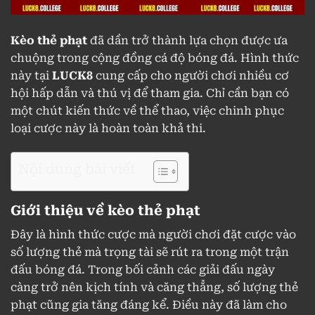
Kèo thẻ phạt
đã dần trở thành lựa chọn được ưa
chuộng trong cộng đồng cá độ bóng đá. Hình thức
này tại
LUCK8
cung cấp cho người chơi nhiều cơ
hội hấp dẫn và thú vị để tham gia. Chỉ cần bạn có
một chút kiến thức về thể thao, việc chinh phục
loại cược này là hoàn toàn khả thi.
Nội dung bài viết
Giới thiệu về kèo thẻ phạt
Đây là hình thức cược mà người chơi đặt cược vào
số lượng thẻ mà trọng tài sẽ rút ra trong một trận
đấu bóng đá. Trong bối cảnh các giải đấu ngày
càng trở nên kịch tính và căng thẳng, số lượng thẻ
phạt cũng gia tăng đáng kể. Điều này đã làm cho