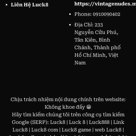
https://vintagenudes.
Liên Hệ Luck8
Phone: 0910090402
Địa Chỉ: 233
Nguyễn Cửu Phú,
Tân Kiên, Bình
Chánh, Thành phố
Hồ Chí Minh, Việt
Nam
Chịu trách nhiệm nội dung chính trên website:
Không khoe đấy 😁
Hãy tìm kiếm chúng tôi trên công cụ tìm kiếm
Google (SERP): Luck8 | Luck 8 | Luck888 | Link
Luck8 | Luck8 com | Luck8 game | web Luck8 |