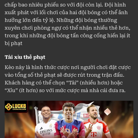
chấp bao nhiêu phiếu so với đội còn lại. Đội hình
xuất phát với lối chơi của hai đội bóng có thể ảnh
hưởng lớn đến tỷ lệ. Những đội bóng thường
xuyên chơi phòng ngự có thể nhận nhiều thẻ hơn,
trong khi những đội bóng tấn công cống hiến lại ít
bị phạt
Tài xỉu thẻ phạt
Kèo này là hình thức cược nơi người chơi đặt cược
vào tổng số thẻ phạt sẽ được rút trong trận đấu.
Khách hàng có thể chọn “Tài” (nhiều hơn) hoặc
“Xỉu” (ít hơn) so với mức cược mà nhà cái đưa ra.